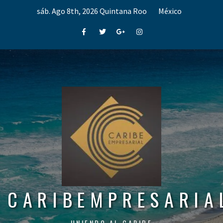
Skip
sáb. Ago 8th, 2026
Quintana Roo
México
to
content
Facebook
Twitter
Google+
Instagram
CARIBEMPRESARIA
UNIENDO AL CARIBE