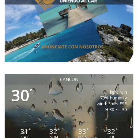
CANCUN
30
°
light rain
79% humidity
wind: 3m/s ESE
H 30 • L 30
31
32
33
32
°
°
°
°
SAT
SUN
MON
TUE