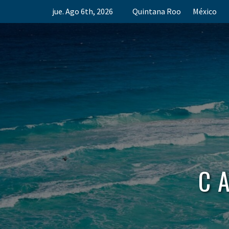
Skip
jue. Ago 6th, 2026
Quintana Roo
México
to
content
C