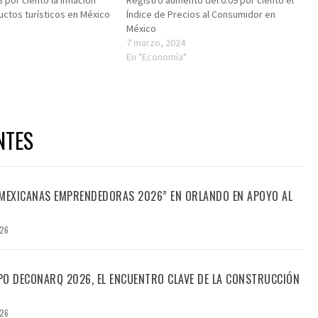
por ciento la inflación
Registró aumento del 0.09 por ciento el
uctos turísticos en México
Índice de Precios al Consumidor en
México
"
7 marzo, 2024
En "Economía"
NTES
“MEXICANAS EMPRENDEDORAS 2026” EN ORLANDO EN APOYO AL
026
PO DECONARQ 2026, EL ENCUENTRO CLAVE DE LA CONSTRUCCIÓN
026