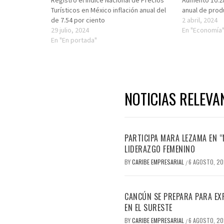
Registró el Indice Nacional de Precios
Aumentó 10.28 
Turísticos en México inflación anual del
anual de prod
de 7.54 por ciento
2 abril, 2024
29 julio, 2024
En "Economía
En "En portada"
NOTICIAS RELEVA
PARTICIPA MARA LEZAMA EN 
LIDERAZGO FEMENINO
BY
CARIBE EMPRESARIAL
6 AGOSTO, 2
/
CANCÚN SE PREPARA PARA EX
EN EL SURESTE
BY
CARIBE EMPRESARIAL
6 AGOSTO, 2
/