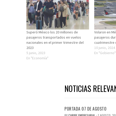
Superó México los 20 millones de
Volaron en Mé
pasajeros transportados en vuelos
pasajeros dur
nacionales en el primer trimestre del
cuatrimestre 
2023
10 junio, 2024
5 junio, 2023
En "Gobierno"
En "Economía"
NOTICIAS RELEVA
PORTADA 07 DE AGOSTO
BY
CARIBE EMPRESARIAL
7 AGOSTO, 2
/