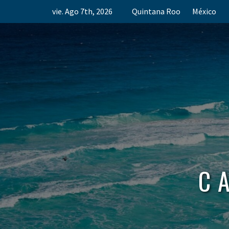
Skip
vie. Ago 7th, 2026
Quintana Roo
México
to
content
C