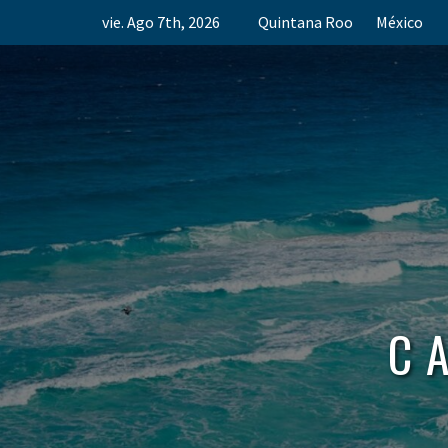
Skip
vie. Ago 7th, 2026
Quintana Roo
México
to
content
C