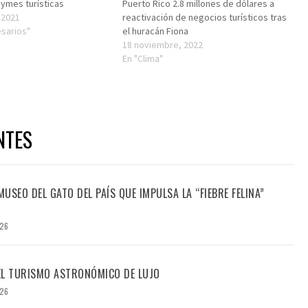
Pymes turísticas
Puerto Rico 2.8 millones de dólares a
 2021
reactivación de negocios turísticos tras
sarios"
el huracán Fiona
18 noviembre, 2022
En "Clima"
NTES
USEO DEL GATO DEL PAÍS QUE IMPULSA LA “FIEBRE FELINA”
026
DEL TURISMO ASTRONÓMICO DE LUJO
026