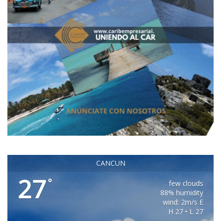
CANCUN
27
°
few clouds
88% humidity
wind: 2m/s E
H 27 • L 27