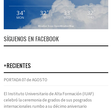
34
32
33
32
°
°
°
°
MON
TUE
WED
THU
Weather from OpenWeatherMap
SÍGUENOS EN FACEBOOK
+RECIENTES
PORTADA 07 de AGOSTO
El Instituto Universitario de Alta Formación (IUAF)
celebró la ceremonia de grados de sus posgrados
internacionales rumbo a su décimo aniversario