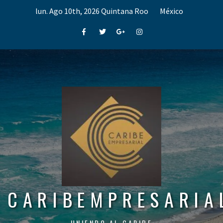
Skip
lun. Ago 10th, 2026
Quintana Roo
México
to
content
Facebook
Twitter
Google+
Instagram
CARIBEMPRESARIA
UNIENDO AL CARIBE