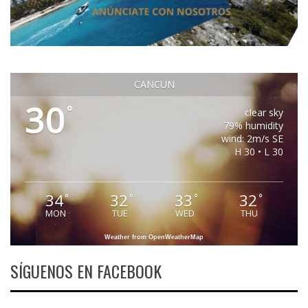
CANCUN
30
°
clear sky
79% humidity
wind: 2m/s SE
H 30 • L 30
34
32
33
32
°
°
°
°
MON
TUE
WED
THU
Weather from OpenWeatherMap
SÍGUENOS EN FACEBOOK