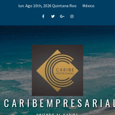
Skip
lun. Ago 10th, 2026
Quintana Roo
México
to
content
Facebook
Twitter
Google+
Instagram
CARIBEMPRESARIA
UNIENDO AL CARIBE