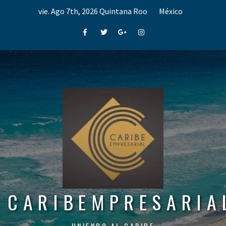
Skip
vie. Ago 7th, 2026
Quintana Roo
México
to
content
Facebook
Twitter
Google+
Instagram
CARIBEMPRESARIA
UNIENDO AL CARIBE