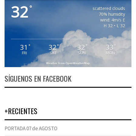
32
°
scattered clouds
70% humidity
wind: 4m/s E
H 32 • L 32
31
32
32
33
°
°
°
°
FRI
SAT
SUN
MON
Weather from OpenWeatherMap
SÍGUENOS EN FACEBOOK
+RECIENTES
PORTADA 07 de AGOSTO