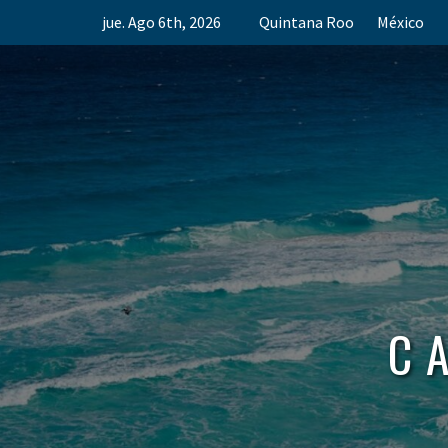
Skip
jue. Ago 6th, 2026
Quintana Roo
México
to
content
C