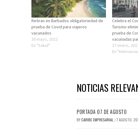
Retiran en Barbados obligatoriedad de
Celebra el Con
prueba de Covid para viajeros
Turismo elimin
vacunados
prueba de Co
30 mayo, 2022
vacunadas par
En "Salud"
27 enero, 202
En "Internacio
NOTICIAS RELEVA
PORTADA 07 DE AGOSTO
BY
CARIBE EMPRESARIAL
7 AGOSTO, 2
/