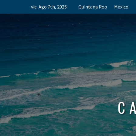
Skip
vie. Ago 7th, 2026
Quintana Roo
México
to
content
C