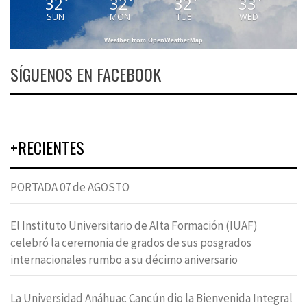
32
32
32
33
°
°
°
°
SUN
MON
TUE
WED
Weather from OpenWeatherMap
SÍGUENOS EN FACEBOOK
+RECIENTES
PORTADA 07 de AGOSTO
El Instituto Universitario de Alta Formación (IUAF)
celebró la ceremonia de grados de sus posgrados
internacionales rumbo a su décimo aniversario
La Universidad Anáhuac Cancún dio la Bienvenida Integral