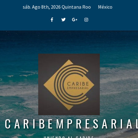
Skip
sáb. Ago 8th, 2026
Quintana Roo
México
to
content
Facebook
Twitter
Google+
Instagram
CARIBEMPRESARIA
UNIENDO AL CARIBE