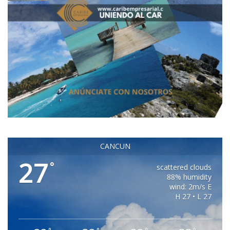
CANCUN
27
°
scattered clouds
88% humidity
wind: 2m/s E
H 27 • L 27