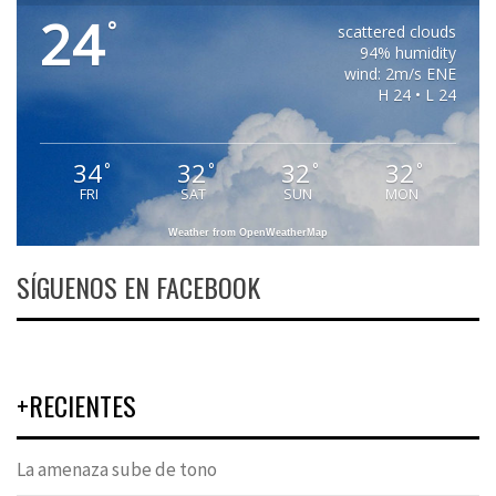
24
°
scattered clouds
94% humidity
wind: 2m/s ENE
H 24 • L 24
34
32
32
32
°
°
°
°
FRI
SAT
SUN
MON
Weather from OpenWeatherMap
SÍGUENOS EN FACEBOOK
+RECIENTES
La amenaza sube de tono