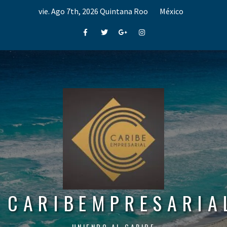
Skip
vie. Ago 7th, 2026
Quintana Roo
México
to
content
Facebook
Twitter
Google+
Instagram
CARIBEMPRESARIA
UNIENDO AL CARIBE