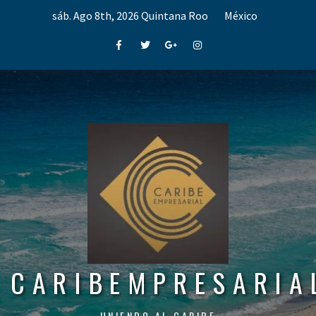
Skip
sáb. Ago 8th, 2026
Quintana Roo
México
to
content
Facebook
Twitter
Google+
Instagram
CARIBEMPRESARIA
UNIENDO AL CARIBE