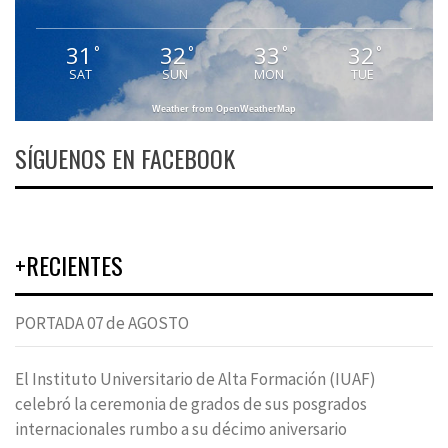
31
32
33
32
°
°
°
°
SAT
SUN
MON
TUE
Weather from OpenWeatherMap
SÍGUENOS EN FACEBOOK
+RECIENTES
PORTADA 07 de AGOSTO
El Instituto Universitario de Alta Formación (IUAF)
celebró la ceremonia de grados de sus posgrados
internacionales rumbo a su décimo aniversario