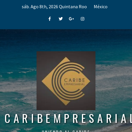
Skip
sáb. Ago 8th, 2026
Quintana Roo
México
to
content
Facebook
Twitter
Google+
Instagram
CARIBEMPRESARIA
UNIENDO AL CARIBE