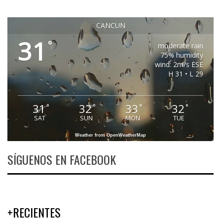
CANCUN
31
°
moderate rain
75% humidity
wind: 2m/s ESE
H 31 • L 29
31
32
33
32
°
°
°
°
SAT
SUN
MON
TUE
Weather from OpenWeatherMap
SÍGUENOS EN FACEBOOK
+RECIENTES