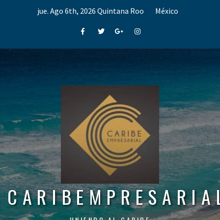
Skip
jue. Ago 6th, 2026
Quintana Roo
México
to
content
Facebook
Twitter
Google+
Instagram
CARIBEMPRESARIA
UNIENDO AL CARIBE