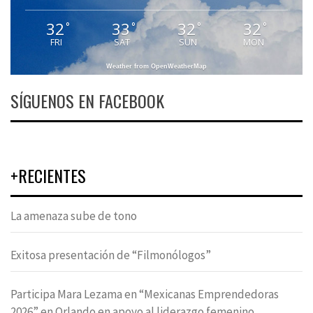
32
33
32
32
°
°
°
°
FRI
SAT
SUN
MON
Weather from OpenWeatherMap
SÍGUENOS EN FACEBOOK
+RECIENTES
La amenaza sube de tono
Exitosa presentación de “Filmonólogos”
Participa Mara Lezama en “Mexicanas Emprendedoras
2026” en Orlando en apoyo al liderazgo femenino