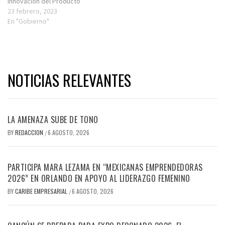
Innovación del Producto
Turístico Mexicano, y que
23 febrero, 2023
busca reconocer a las
En "Gobierno"
iniciativas que han
contribuido a la innovación
del producto turístico
nacional de las pequeñas y
medianas empresas
NOTICIAS RELEVANTES
turísticas y…
LA AMENAZA SUBE DE TONO
BY
REDACCION
6 AGOSTO, 2026
/
PARTICIPA MARA LEZAMA EN “MEXICANAS EMPRENDEDORAS
2026” EN ORLANDO EN APOYO AL LIDERAZGO FEMENINO
BY
CARIBE EMPRESARIAL
6 AGOSTO, 2026
/