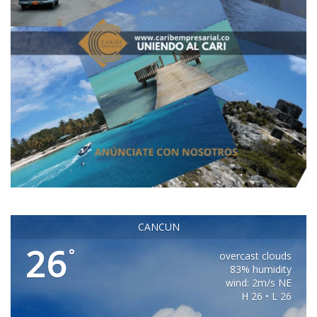
CANCUN
26
°
overcast clouds
83% humidity
wind: 2m/s NE
H 26 • L 26