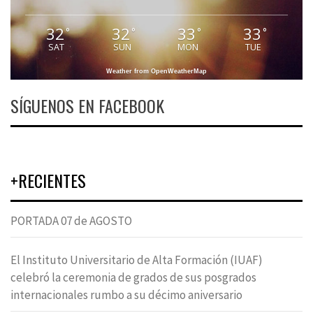
32
32
33
33
°
°
°
°
SAT
SUN
MON
TUE
Weather from OpenWeatherMap
SÍGUENOS EN FACEBOOK
+RECIENTES
PORTADA 07 de AGOSTO
El Instituto Universitario de Alta Formación (IUAF)
celebró la ceremonia de grados de sus posgrados
internacionales rumbo a su décimo aniversario