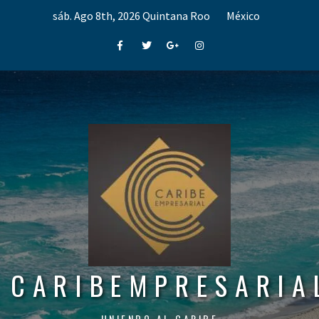
Skip
sáb. Ago 8th, 2026
Quintana Roo
México
to
content
Facebook
Twitter
Google+
Instagram
CARIBEMPRESARIA
UNIENDO AL CARIBE