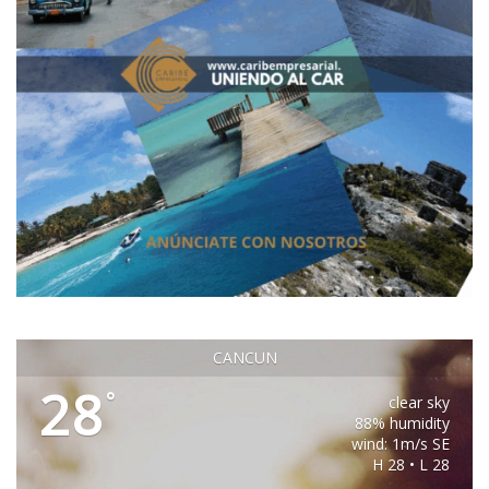
CANCUN
28
°
clear sky
88% humidity
wind: 1m/s SE
H 28 • L 28