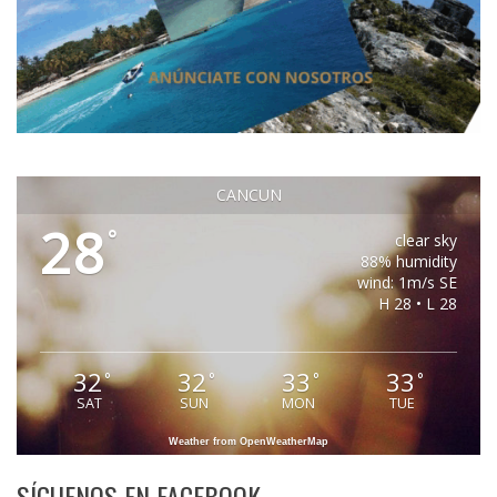
CANCUN
28
°
clear sky
88% humidity
wind: 1m/s SE
H 28 • L 28
32
32
33
33
°
°
°
°
SAT
SUN
MON
TUE
Weather from OpenWeatherMap
SÍGUENOS EN FACEBOOK