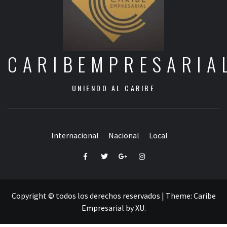
CARIBEMPRESARIA
UNIENDO AL CARIBE
Internacional
Nacional
Local
Facebook
Twitter
Google+
Instagram
Copyright © todos los derechos reservados
|
Theme:
Caribe
Empresarial
by
XU
.