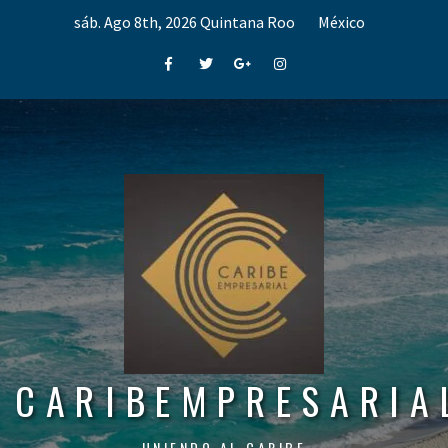
Skip
sáb. Ago 8th, 2026
Quintana Roo
México
to
content
Facebook
Twitter
Google+
Instagram
CARIBEMPRESARIA
UNIENDO AL CARIBE