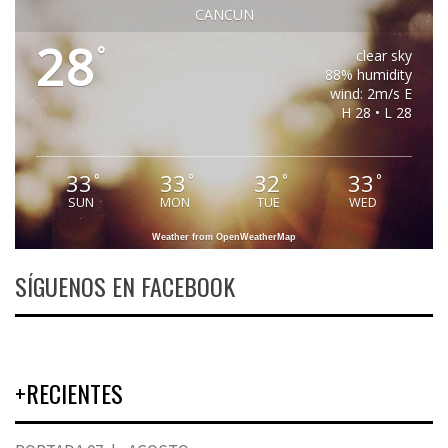
CANCUN
28
°
clear sky
88% humidity
wind: 2m/s E
H 28 • L 28
33
33
32
33
°
°
°
°
SUN
MON
TUE
WED
Weather from OpenWeatherMap
SÍGUENOS EN FACEBOOK
+RECIENTES