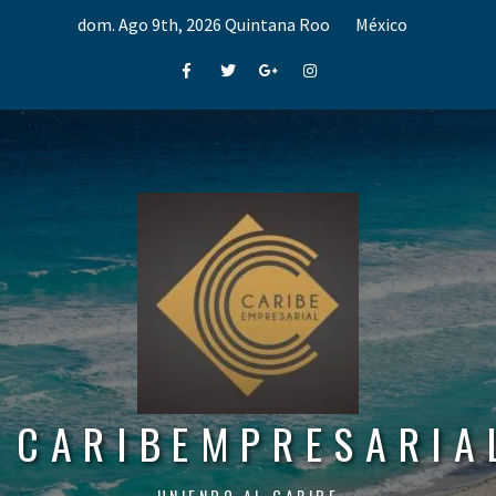
Skip
dom. Ago 9th, 2026
Quintana Roo
México
to
content
Facebook
Twitter
Google+
Instagram
CARIBEMPRESARIA
UNIENDO AL CARIBE