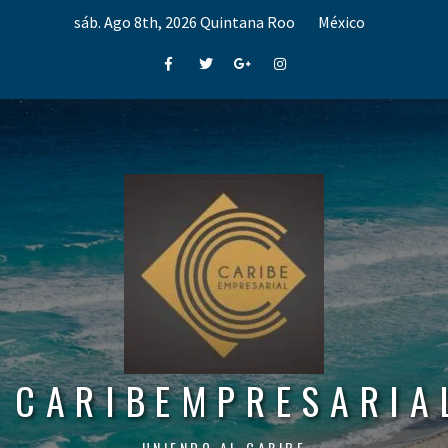
Skip
sáb. Ago 8th, 2026
Quintana Roo
México
to
content
Facebook
Twitter
Google+
Instagram
CARIBEMPRESARIA
UNIENDO AL CARIBE