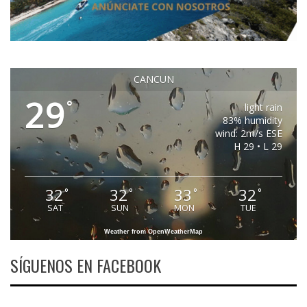
CANCUN
29
°
light rain
83% humidity
wind: 2m/s ESE
H 29 • L 29
32
32
33
32
°
°
°
°
SAT
SUN
MON
TUE
Weather from OpenWeatherMap
SÍGUENOS EN FACEBOOK